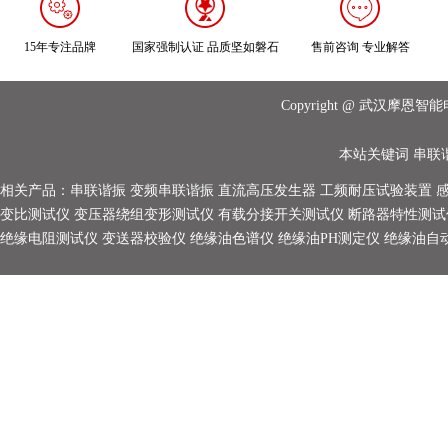
15年专注品牌
国家强制认证 品质坚如磐石
售前咨询 专业解答
Copyright @ 武汉摩
本站关键词
串联
相关产品：
串联谐振
变频串联谐振
直流高压发生器
工频耐压试验装置
变比测试仪
变压器绕组变形测试仪
有载分接开关测试仪
断路器特性测试
绝缘电阻测试仪
变送器校验仪
绝缘油色谱仪
绝缘油PH测定仪
绝缘油自