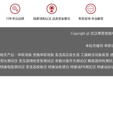
15年专注品牌
国家强制认证 品质坚如磐石
售前咨询 专业解答
Copyright @ 武汉摩
本站关键词
串联
相关产品：
串联谐振
变频串联谐振
直流高压发生器
工频耐压试验装置
变比测试仪
变压器绕组变形测试仪
有载分接开关测试仪
断路器特性测试
绝缘电阻测试仪
变送器校验仪
绝缘油色谱仪
绝缘油PH测定仪
绝缘油自