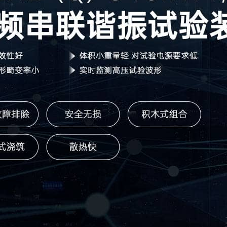
设备交付赋能检测 专业培训
融电于数 全新登场｜MOEO
粽香迎端午，匠心伴前行|武汉摩
劳动筑梦，假期如约|武汉摩恩2