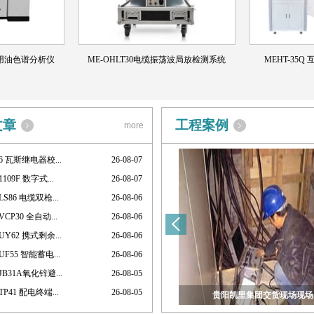
专用油色谱分析仪
ME-OHLT30电缆振荡波局放检测系统
MEHT-35
文章
工程案例
more
06 瓦斯继电器校...
26-08-07
109F 数字式...
26-08-07
LS86 电缆双枪...
26-08-06
VCP30 全自动...
26-08-06
UY62 携式剩余...
26-08-06
UF55 智能蓄电...
26-08-06
JB31A氧化锌避...
26-08-05
TP41 配电终端...
26-08-05
深圳供电互感器校验台交货现