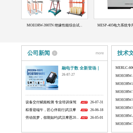
MOEORW-390TN 绝缘性能综合试...
MESP-405电力系统
公司新闻
技术
more
MERLC-6
融电于数 全新登场｜
MOEORW...
26-07-27
MOEORW-1
MOEORW-
MOEORW-
MOEORW-
设备交付赋能检测 专业培训保驾
26-07-31
MOEORW-
护...
粽香迎端午，匠心伴前行|武汉摩
26-06-18
MOEORW-
恩...
劳动筑梦，假期如约|武汉摩恩20...
26-05-01
MOEORW-