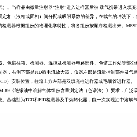
）。当样品由微量注射器“注射”进入进样器后被 载气携带进入填充
定相（液相或固相）间分配或吸附系数的差异，在载气的冲洗下，
检测器根据组份的物理化学特性，将各组份按顺序检测出来。MESP
、色谱柱箱、检测器、温控及检测器电路部件、色谱工作站等部分
器，右侧下部是FID微电流放大器，仪器左部是流量控制部件及气路
TCD）安装位置，柱箱上方左部是双填充柱进样器或毛细管进样器。
04-89《绝缘油中溶解气体组份含量测定法（色谱法）》要求，广
础型为TCD和FID检测器及甲烷转化器，能一次实现油中溶解气体九组