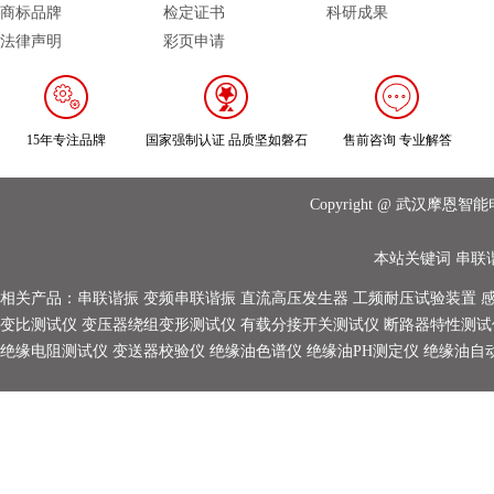
商标品牌
检定证书
科研成果
法律声明
彩页申请
15年专注品牌
国家强制认证 品质坚如磐石
售前咨询 专业解答
Copyright @ 武汉摩
本站关键词
串联
相关产品：
串联谐振
变频串联谐振
直流高压发生器
工频耐压试验装置
变比测试仪
变压器绕组变形测试仪
有载分接开关测试仪
断路器特性测试
绝缘电阻测试仪
变送器校验仪
绝缘油色谱仪
绝缘油PH测定仪
绝缘油自