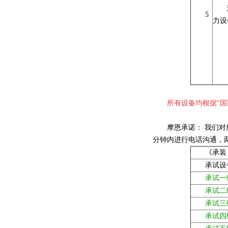
5
力设
所有设备均根据“国
摩恩承诺： 我们对所
分钟内进行电话沟通，
《承装
承试设
承试一
承试二
承试三
承试四