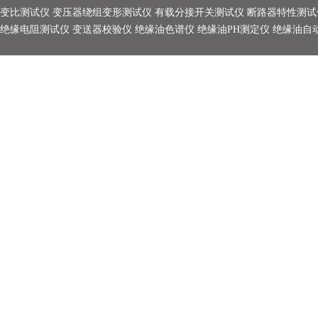
变比测试仪
变压器绕组变形测试仪
有载分接开关测试仪
断路器特性测试
绝缘电阻测试仪
变送器校验仪
绝缘油色谱仪
绝缘油PH测定仪
绝缘油自