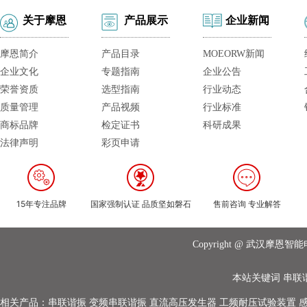
关于摩恩
产品展示
企业新闻
摩恩简介
产品目录
MOEORW新闻
企业文化
专题指南
企业公告
荣誉资质
选型指南
行业动态
质量管理
产品视频
行业标准
商标品牌
检定证书
科研成果
法律声明
彩页申请
15年专注品牌
国家强制认证 品质坚如磐石
售前咨询 专业解答
Copyright @ 武汉摩
本站关键词
串联
相关产品：
串联谐振
变频串联谐振
直流高压发生器
工频耐压试验装置