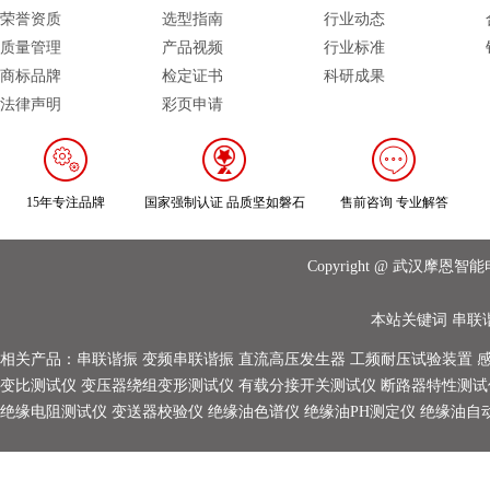
荣誉资质
选型指南
行业动态
质量管理
产品视频
行业标准
商标品牌
检定证书
科研成果
法律声明
彩页申请
15年专注品牌
国家强制认证 品质坚如磐石
售前咨询 专业解答
Copyright @ 武汉摩
本站关键词
串联
相关产品：
串联谐振
变频串联谐振
直流高压发生器
工频耐压试验装置
变比测试仪
变压器绕组变形测试仪
有载分接开关测试仪
断路器特性测试
绝缘电阻测试仪
变送器校验仪
绝缘油色谱仪
绝缘油PH测定仪
绝缘油自