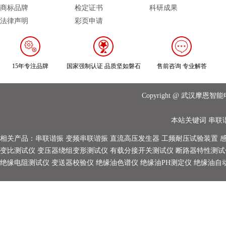
商标品牌
检定证书
科研成果
法律声明
彩页申请
15年专注品牌
国家强制认证 品质坚如磐石
售前咨询 专业解答
Copyright @ 武汉摩
本站关键词
串联
相关产品：
串联谐振
变频串联谐振
直流高压发生器
工频耐压试验装置
变比测试仪
变压器绕组变形测试仪
有载分接开关测试仪
断路器特性测试
绝缘电阻测试仪
变送器校验仪
绝缘油色谱仪
绝缘油PH测定仪
绝缘油自