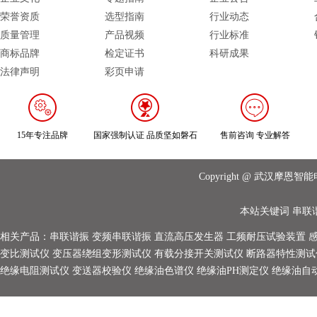
荣誉资质
选型指南
行业动态
质量管理
产品视频
行业标准
商标品牌
检定证书
科研成果
法律声明
彩页申请
15年专注品牌
国家强制认证 品质坚如磐石
售前咨询 专业解答
Copyright @ 武汉摩
本站关键词
串联
相关产品：
串联谐振
变频串联谐振
直流高压发生器
工频耐压试验装置
变比测试仪
变压器绕组变形测试仪
有载分接开关测试仪
断路器特性测试
绝缘电阻测试仪
变送器校验仪
绝缘油色谱仪
绝缘油PH测定仪
绝缘油自