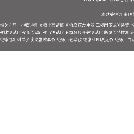
本站关键词
串联
相关产品：
串联谐振
变频串联谐振
直流高压发生器
工频耐压试验装置
变比测试仪
变压器绕组变形测试仪
有载分接开关测试仪
断路器特性测试
绝缘电阻测试仪
变送器校验仪
绝缘油色谱仪
绝缘油PH测定仪
绝缘油自