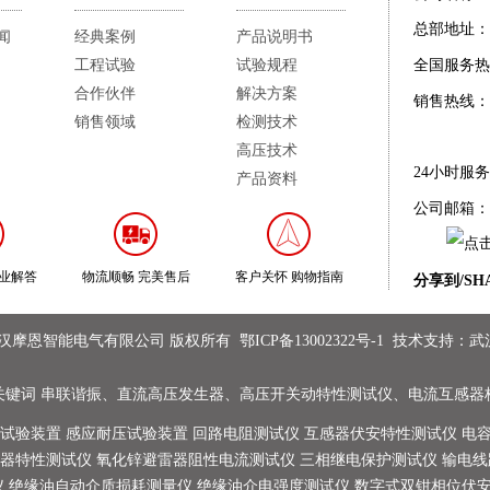
总部地址：
闻
经典案例
产品说明书
工程试验
试验规程
全国服务热
合作伙伴
解决方案
销售热线：
销售领域
检测技术
高压技术
24小时服
产品资料
公司邮箱：
专业解答
物流顺畅 完美售后
客户关怀 购物指南
分享到/SH
t @ 武汉摩恩智能电气有限公司 版权所有
鄂ICP备13002322号-1
技术支持：
武
关键词
串联谐振
、
直流高压发生器
、
高压开关动特性测试仪
、
电流互感器
试验装置
感应耐压试验装置
回路电阻测试仪
互感器伏安特性测试仪
电
器特性测试仪
氧化锌避雷器阻性电流测试仪
三相继电保护测试仪
输电线
仪
绝缘油自动介质损耗测量仪
绝缘油介电强度测试仪
数字式双钳相位伏