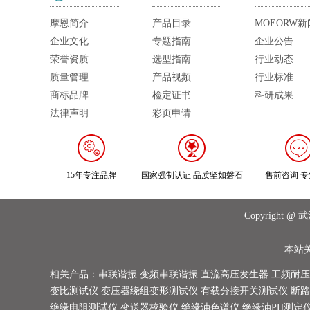
摩恩简介
产品目录
MOEORW新
企业文化
专题指南
企业公告
荣誉资质
选型指南
行业动态
质量管理
产品视频
行业标准
商标品牌
检定证书
科研成果
法律声明
彩页申请
15年专注品牌
国家强制认证 品质坚如磐石
售前咨询 
Copyrigh
本站
相关产品：
串联谐振
变频串联谐振
直流高压发生器
工频耐压
变比测试仪
变压器绕组变形测试仪
有载分接开关测试仪
断路
绝缘电阻测试仪
变送器校验仪
绝缘油色谱仪
绝缘油PH测定