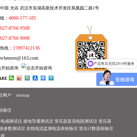
中国·光谷 武汉市东湖高新技术开发区凤凰园二路1号
4000-177-185
线：
027-8766 9508
027-8766 9998
15997412136
务热线：
产品售后无忧24小时服务
whmoen@163.com
需要帮您选型产品吗？
ARE
汉网户
sitemap
校验仪
容电感测试仪
接地导通测试仪
变压器直流电阻测试仪
变压器
路参数测试仪
在线电流监测电流表校验仪
雷击计数器校验仪
安表