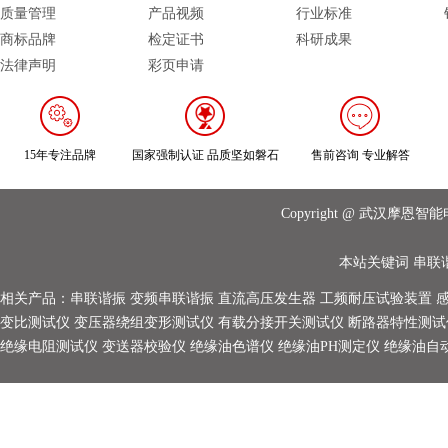
质量管理
产品视频
行业标准
商标品牌
检定证书
科研成果
法律声明
彩页申请
15年专注品牌
国家强制认证 品质坚如磐石
售前咨询 专业解答
Copyright @ 武汉摩
本站关键词
串联
相关产品：
串联谐振
变频串联谐振
直流高压发生器
工频耐压试验装置
变比测试仪
变压器绕组变形测试仪
有载分接开关测试仪
断路器特性测试
绝缘电阻测试仪
变送器校验仪
绝缘油色谱仪
绝缘油PH测定仪
绝缘油自