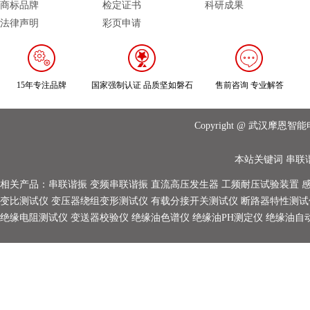
商标品牌
检定证书
科研成果
法律声明
彩页申请
15年专注品牌
国家强制认证 品质坚如磐石
售前咨询 专业解答
Copyright @ 武汉摩
本站关键词
串联
相关产品：
串联谐振
变频串联谐振
直流高压发生器
工频耐压试验装置
变比测试仪
变压器绕组变形测试仪
有载分接开关测试仪
断路器特性测试
绝缘电阻测试仪
变送器校验仪
绝缘油色谱仪
绝缘油PH测定仪
绝缘油自