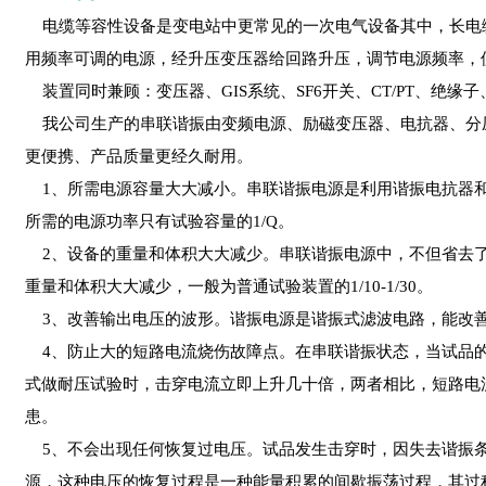
电缆等容性设备是变电站中更常见的一次电气设备其中，长电
用频率可调的电源，经升压变压器给回路升压，调节电源频率，
装置同时兼顾：变压器、GIS系统、SF6开关、CT/PT、绝
我公司生产的串联谐振由变频电源、励磁变压器、电抗器、分压
更便携、产品质量更经久耐用。
1、所需电源容量大大减小。串联谐振电源是利用谐振电抗器和
所需的电源功率只有试验容量的1/Q。
2、设备的重量和体积大大减少。串联谐振电源中，不但省去了
重量和体积大大减少，一般为普通试验装置的1/10-1/30。
3、改善输出电压的波形。谐振电源是谐振式滤波电路，能改善
4、防止大的短路电流烧伤故障点。在串联谐振状态，当试品的
式做耐压试验时，击穿电流立即上升几十倍，两者相比，短路电
患。
5、不会出现任何恢复过电压。试品发生击穿时，因失去谐振条
源，这种电压的恢复过程是一种能量积累的间歇振荡过程，其过