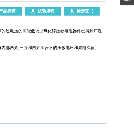
产品视频
试验规程
检定证书
等的过电压的高能低场型氧化锌压敏电阻器件已得到广泛
有内部两并,三并和四并组合下的压敏电压和漏电流值;