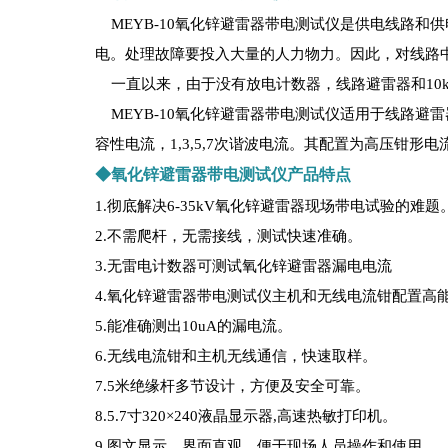
MEYB-10氧化锌避雷器带电测试仪是供电线路和
电。处理故障要投入大量的人力物力。因此，对线路
一直以来，由于没有放电计数器，线路避雷器和10k
MEYB-10氧化锌避雷器带电测试仪适用于线路避
容性电流，1,3,5,7次谐波电流。其配置为高压钳
◆氧化锌避雷器带电测试仪产品特点
1.彻底解决6-35kV氧化锌避雷器现场带电试验的难题
2.不需爬杆，无需接线，测试快速准确。
3.无雷电计数器可测试氧化锌避雷器漏电电流
4.氧化锌避雷器带电测试仪主机和无线电流钳配置高
5.能准确测出10uA的漏电流。
6.无线电流钳和主机无线通信，快速取样。
7.5米绝缘杆多节设计，方便及安全可靠。
8.5.7寸320×240液晶显示器,高速热敏打印机。
9.图文显示，界面直观，便于现场人员操作和使用。