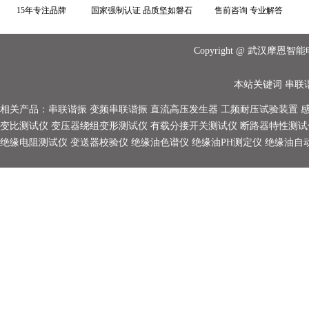
15年专注品牌
国家强制认证 品质坚如磐石
售前咨询 专业解答
Copyright @ 武汉摩
本站关键词
串联
相关产品：
串联谐振
变频串联谐振
直流高压发生器
工频耐压试验装置
变比测试仪
变压器绕组变形测试仪
有载分接开关测试仪
断路器特性测试
绝缘电阻测试仪
变送器校验仪
绝缘油色谱仪
绝缘油PH测定仪
绝缘油自