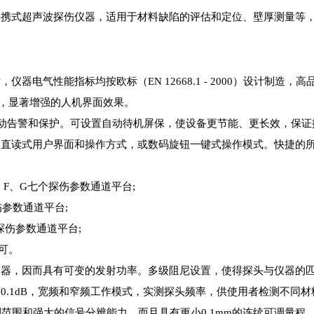
的便携式超声波探伤仪器，适用于材料缺陷的评估和定位、壁厚测量等
电气性能指标均按欧标（EN 12668.1 - 2000）设计制造
器，显著增强的人机界面效果。
，自动告警和保护。可设置自动待机屏保，使设备更节能、更长效，保
直读式用户界面和操作方式，或数码旋钮一键式操作模式。快捷的
、F、G七个探伤参数通道平台;
参数通道平台;
伤参数通道平台;
可。
器，因而具有可变的发射功率。多级阻尼设置，使得探头与仪器的
.1dB，宽频和窄频工作模式，实测探头频率，供使用者检测不同
测范围和强大的信号分辨能力，而且具有更小0.1mm的连续可调量