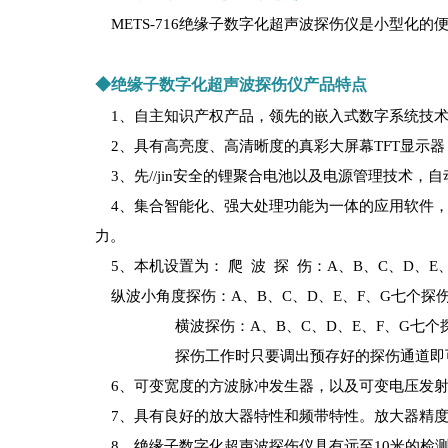
METS-716绝缘子数字化超声波探伤仪是小型化
◆绝缘子数字化超声波探伤仪产品特点
1、自主知识产权产品，领先的嵌入式数字系统技术，仪器
2、具有高亮度、高清晰度的真彩大屏幕TFT显示
3、先//jin安全的锂聚合电池以及电源管理技术
4、集合智能化、强大处理功能为一体的应用软件，
力。
5、本机设置为： 爬 波 探 伤：A、B、C、D、E
纵波小角度探伤：A、B、C、D、E、F、G七个探伤
横波探伤：A、B、C、D、E、F、G七个探
探伤工作时只要调出预存好的探伤通道即
6、可变宽度的方波脉冲发生器，以及可变电压发射
7、具有良好的放大器特性和频带特性。放大器精度0
8、
绝缘子数字化超声波探伤仪
具有远至10米的检