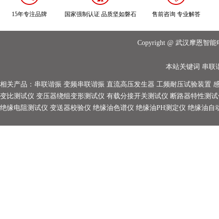
15年专注品牌
国家强制认证 品质坚如磐石
售前咨询 专业解答
Copyright @ 武汉摩
本站关键词
串联
相关产品：
串联谐振
变频串联谐振
直流高压发生器
工频耐压试验装置
变比测试仪
变压器绕组变形测试仪
有载分接开关测试仪
断路器特性测试
绝缘电阻测试仪
变送器校验仪
绝缘油色谱仪
绝缘油PH测定仪
绝缘油自