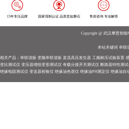
15年专注品牌
国家强制认证 品质坚如磐石
售前咨询 专业解答
Copyright @ 武汉摩
本站关键词
串联
相关产品：
串联谐振
变频串联谐振
直流高压发生器
工频耐压试验装置
变比测试仪
变压器绕组变形测试仪
有载分接开关测试仪
断路器特性测试
绝缘电阻测试仪
变送器校验仪
绝缘油色谱仪
绝缘油PH测定仪
绝缘油自