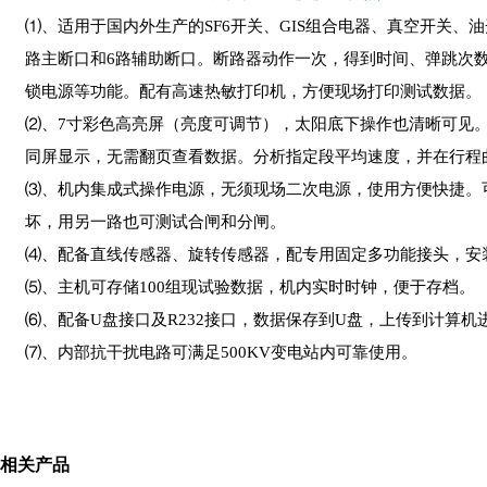
⑴、适用于国内外生产的SF6开关、GIS组合电器、真空开关
路主断口和6路辅助断口。断路器动作一次，得到时间、弹跳次
锁电源等功能。配有高速热敏打印机，方便现场打印测试数据。
⑵、7寸彩色高亮屏（亮度可调节），太阳底下操作也清晰可见
同屏显示，无需翻页查看数据。分析指定段平均速度，并在行程
⑶、机内集成式操作电源，无须现场二次电源，使用方便快捷。可
坏，用另一路也可测试合闸和分闸。
⑷、配备直线传感器、旋转传感器，配专用固定多功能接头，安装
⑸、主机可存储100组现试验数据，机内实时时钟，便于存档。
⑹、配备U盘接口及R232接口，数据保存到U盘，上传到计算机
⑺、内部抗干扰电路可满足500KV变电站内可靠使用。
相关产品