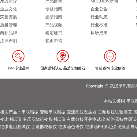
摩恩简介
产品目录
MOEORW新闻
企业文化
专题指南
企业公告
荣誉资质
选型指南
行业动态
质量管理
产品视频
行业标准
商标品牌
检定证书
科研成果
法律声明
彩页申请
15年专注品牌
国家强制认证 品质坚如磐石
售前咨询 专业解答
Copyright @ 武汉摩
本站关键词
串联
相关产品：
串联谐振
变频串联谐振
直流高压发生器
工频耐压试验装置
变比测试仪
变压器绕组变形测试仪
有载分接开关测试仪
断路器特性测试
绝缘电阻测试仪
变送器校验仪
绝缘油色谱仪
绝缘油PH测定仪
绝缘油自