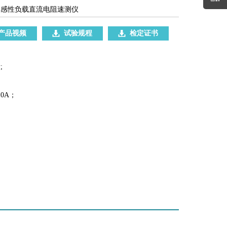
、感性负载直流电阻速测仪
产品视频
试验规程
检定证书
;
10A；