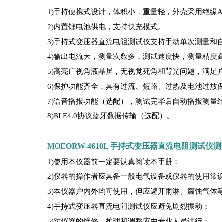
1)手持便携式设计，体积小，重量轻，外壳采用绝缘A
2)内置锂电池供电，支持快充模式。
3)手持式变压器直流电阻测试仪支持手动单次测量和
4)输出电流大，测量次数多，测试速度快，测量精度
5)高亮广视角液晶屏，无视觉死角和背光问题，满足
6)保护功能齐全，具有过流、短路、过热及电池过放
7)语音播报功能（选配），测试完毕后自动播报测量
8)BLE4.0协议蓝牙数据传输（选配）。
MOEORW-4610L 手持式变压器直流电阻测试仪
1)使用本仪器前一定要认真阅读本手册；
2)仪器的操作者应具备一般电气设备或仪器的使用常
3)本仪器户内外均可使用，但应避开雨淋、腐蚀气体
4)手持式变压器直流电阻测试仪应避免剧烈振动；
5)对仪器的维修、护理和调整应由专业人员进行；