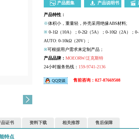
产品图集
产品说明书
产品特性：
※
体积小，重量轻，外壳采用绝缘ABS材料;
※
0-1Ω（10A）；0-2Ω（5A）；0-10Ω（2A）；0-
AUTO: 0-10kΩ（20V）;
※
可根据用户需求来定制产品；
产品品牌：
MOEORW/泛克斯特
24小时服务热线：
159-9741-2136
售前咨询：027-87669508
产品证书
资料下载
相关推荐
售后保障
功能特点