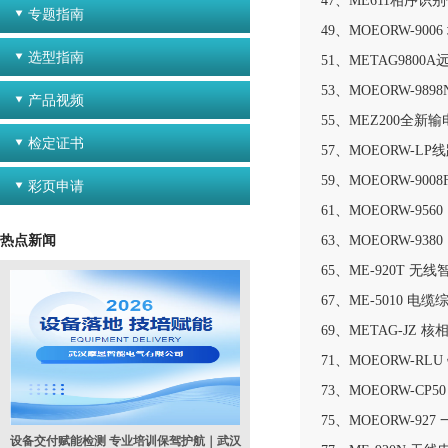
47、ME611相序识
专题指南
49、MOEORW-9
选型指南
51、METAG980
53、MOEORW-9
产品视频
55、MEZ200全
检定证书
57、MOEORW-L
59、MOEORW-90
彩页申请
61、MOEORW-9
热点新闻
63、MOEORW-9
65、ME-920T 
67、ME-5010 电
69、METAG-JZ 
71、MOEORW-R
73、MOEORW-C
75、MOEORW-9
设备交付赋能检测 专业培训保驾护航｜武汉