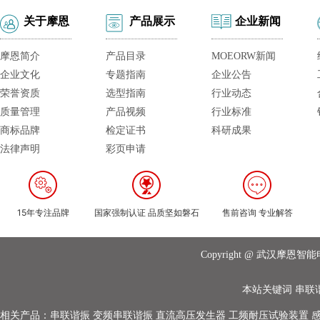
关于摩恩
产品展示
企业新闻
摩恩简介
产品目录
MOEORW新闻
企业文化
专题指南
企业公告
荣誉资质
选型指南
行业动态
质量管理
产品视频
行业标准
商标品牌
检定证书
科研成果
法律声明
彩页申请
15年专注品牌
国家强制认证 品质坚如磐石
售前咨询 专业解答
Copyright @ 武汉摩
本站关键词
串联
相关产品：
串联谐振
变频串联谐振
直流高压发生器
工频耐压试验装置