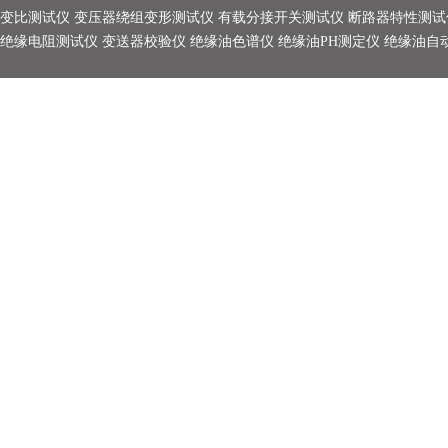
变比测试仪
变压器绕组变形测试仪
有载分接开关测试仪
断路器特性测试
绝缘电阻测试仪
变送器校验仪
绝缘油色谱仪
绝缘油PH测定仪
绝缘油自