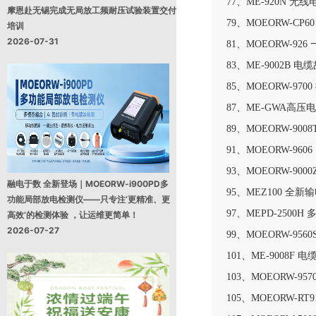
77、ME-920N 
摩恩赴无锡完成无局放工频耐压试验装置交付
79、MOEORW-C
培训
2026-07-31
81、MOEORW-9
83、ME-9002B 
85、MOEORW-9
87、ME-GWA高
89、MOEORW-9
91、MOEORW-96
93、MOEORW-9
融电于数 全新登场｜MOEORW-i900PD多
95、MEZ100 全
功能局部放电检测仪——只专注‘更精准、更
97、MEPD-2500
高效’的检测体验 ，让运维更简单！
2026-07-27
99、MOEORW-95
101、ME-9008F
103、MOEORW-9
105、MOEORW-