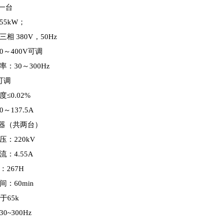
源一台
55kW；
相 380V，50Hz
～400V可调
：30～300Hz
进可调
≤0.02%
～137.5A
抗器（共两台）
：220kV
：4.55A
267H
：60min
于65k
0~300Hz