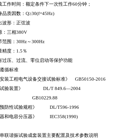
续工作时间：额定条件下一次性工作60分钟；
品质因数：Q≥30(f=45Hz)
出波形：正弦波
：三相380V
范围：30Hz～300Hz
精度：1.5％
有过压、过流、零位启动等保护功能
备遵循标准
装工程电气设备交接试验标准》 GB50150-2016
试验装置》 DL/T 849.6—2004
》 GB10229.88
防性试验规程》 DL/T596-1996
和电容分压器》 IEC358(1990)
串联谐振试验成套装置主要配置及技术参数说明