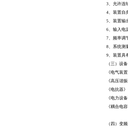
3、允许连
4、装置自身
5、装置输
6、输入电源
7、频率调节
8、系统测量
9、装置具
（三）设
《电气装置安
《高压谐振
《电抗器
《电力设备预
《耦合电容器
（四）变频