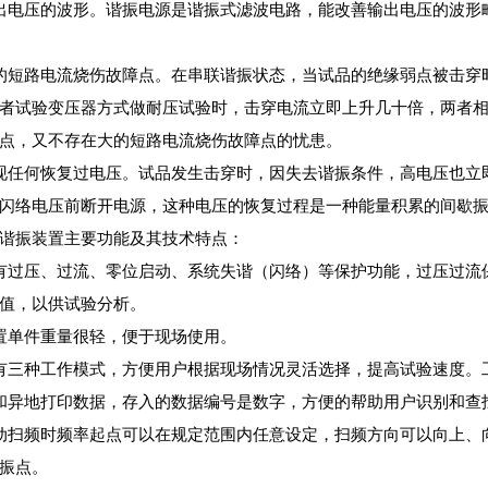
出电压的波形。谐振电源是谐振式滤波电路，能改善输出电压的波形
的短路电流烧伤故障点。在串联谐振状态，当试品的绝缘弱点被击穿时
者试验变压器方式做耐压试验时，击穿电流立即上升几十倍，两者
点，又不存在大的短路电流烧伤故障点的忧患。
现任何恢复过电压。试品发生击穿时，因失去谐振条件，高电压也立
闪络电压前断开电源，这种电压的恢复过程是一种能量积累的间歇
谐振装置主要功能及其技术特点：
有过压、过流、零位启动、系统失谐（闪络）等保护功能，过压过流
值，以供试验分析。
置单件重量很轻，便于现场使用。
有三种工作模式，方便用户根据现场情况灵活选择，提高试验速度。
和异地打印数据，存入的数据编号是数字，方便的帮助用户识别和查
动扫频时频率起点可以在规定范围内任意设定，扫频方向可以向上、
振点。