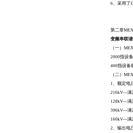
6、采用了
第二章MEXB
变频串联谐
（一）ME
2000指设
400指设
（二）MEX
1、额定电
216kV--
128kV--
396kV--
160kV--
2、输出电