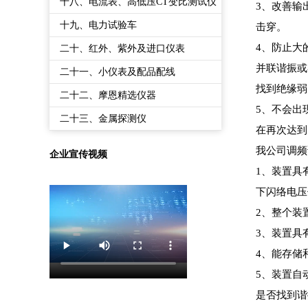
备
十八、电流表、高低压CT变比测试仪
3、改善输
十九、电力试验车
击穿。
4、防止大
二十、红外、紫外及进口仪表
并联谐振或
二十一、小仪表及配品配线
找到绝缘弱
二十二、摩恩精选仪器
5、不会出
二十三、金属探测仪
在再次达到
我公司调频
企业宣传视频
1、装置具
下闪络电压
2、整个装
3、装置具
4、能存储
5、装置自
是否找到谐