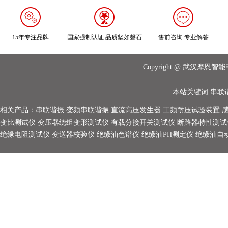
15年专注品牌
国家强制认证 品质坚如磐石
售前咨询 专业解答
Copyright @ 武汉摩
本站关键词
串联
相关产品：
串联谐振
变频串联谐振
直流高压发生器
工频耐压试验装置
变比测试仪
变压器绕组变形测试仪
有载分接开关测试仪
断路器特性测试
绝缘电阻测试仪
变送器校验仪
绝缘油色谱仪
绝缘油PH测定仪
绝缘油自