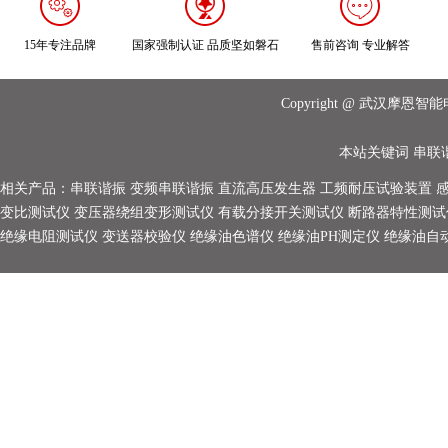
15年专注品牌
国家强制认证 品质坚如磐石
售前咨询 专业解答
Copyright @ 武汉摩
本站关键词
串联
相关产品：
串联谐振
变频串联谐振
直流高压发生器
工频耐压试验装置
变比测试仪
变压器绕组变形测试仪
有载分接开关测试仪
断路器特性测试
绝缘电阻测试仪
变送器校验仪
绝缘油色谱仪
绝缘油PH测定仪
绝缘油自