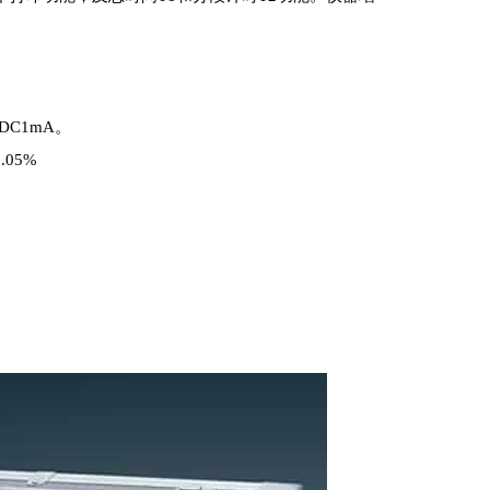
C1mA。
05%