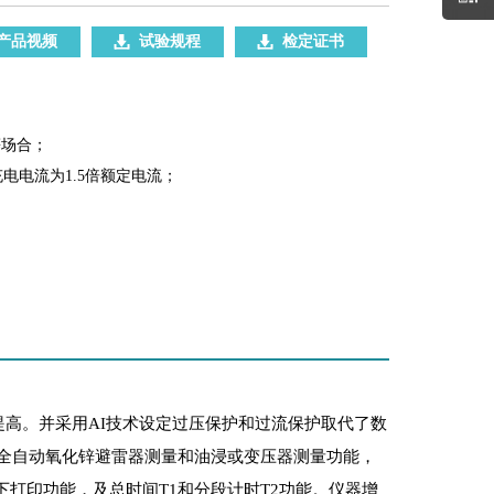
产品视频
试验规程
检定证书
等场合；
电电流为1.5倍额定电流；
提高。并采用AI技术设定过压保护和过流保护取代了数
AI全自动氧化锌避雷器测量和油浸或变压器测量功能，
打印功能，及总时间T1和分段计时T2功能。仪器增