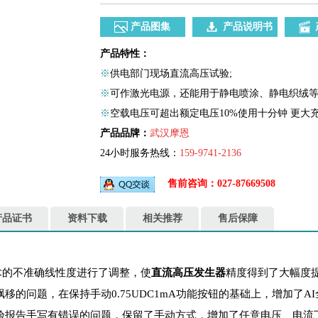
产品图集
产品说明书
产品特性：
※
供电部门现场直流高压试验;
※
可作激光电源，还能用于静电喷涂、静电织绒
※
空载电压可超出额定电压10%使用十分钟 更大充
产品品牌：
武汉摩恩
24小时服务热线：
159-9741-2136
售前咨询：027-87669508
产品证书
资料下载
相关推荐
售后保障
技术的不准确线性度进行了调整，使
直流高压发生器
精度得到了大幅度
的问题，在保持手动0.75UDC1mA功能按钮的基础上，增加了
报告手写有错误的问题，保留了手动方式，增加了任意电压、电流下