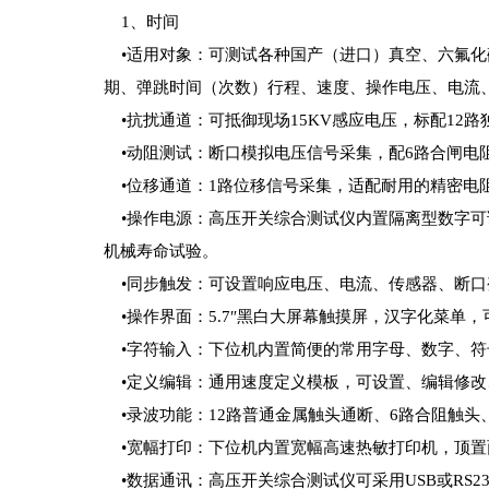
1、时间
•适用对象：可测试各种国产（进口）真空、六氟化
期、弹跳时间（次数）行程、速度、操作电压、电流
•抗扰通道：可抵御现场15KV感应电压，标配12
•动阻测试：断口模拟电压信号采集，配6路合闸电
•位移通道：1路位移信号采集，适配耐用的精密电
•操作电源：高压开关综合测试仪内置隔离型数字可
机械寿命试验。
•同步触发：可设置响应电压、电流、传感器、断口
•操作界面：5.7″黑白大屏幕触摸屏，汉字化菜单
•字符输入：下位机内置简便的常用字母、数字、符号
•定义编辑：通用速度定义模板，可设置、编辑修改
•录波功能：12路普通金属触头通断、6路合阻触头
•宽幅打印：下位机内置宽幅高速热敏打印机，顶置
•数据通讯：高压开关综合测试仪可采用USB或RS