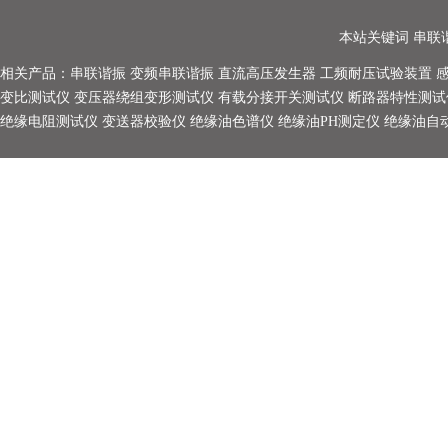
本站关键词
串联
相关产品：
串联谐振
变频串联谐振
直流高压发生器
工频耐压试验装置
变比测试仪
变压器绕组变形测试仪
有载分接开关测试仪
断路器特性测试
绝缘电阻测试仪
变送器校验仪
绝缘油色谱仪
绝缘油PH测定仪
绝缘油自