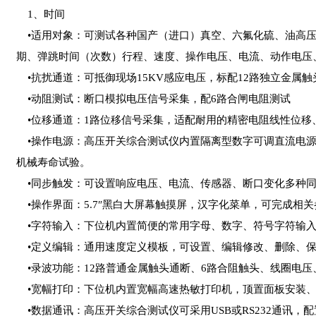
1、时间
•适用对象：可测试各种国产（进口）真空、六氟化硫、油高压
期、弹跳时间（次数）行程、速度、操作电压、电流、动作电压
•抗扰通道：可抵御现场15KV感应电压，标配12路独立金属
•动阻测试：断口模拟电压信号采集，配6路合闸电阻测试
•位移通道：1路位移信号采集，适配耐用的精密电阻线性位移
•操作电源：高压开关综合测试仪内置隔离型数字可调直流电源
机械寿命试验。
•同步触发：可设置响应电压、电流、传感器、断口变化多种同
•操作界面：5.7″黑白大屏幕触摸屏，汉字化菜单，可完成相
•字符输入：下位机内置简便的常用字母、数字、符号字符输入键
•定义编辑：通用速度定义模板，可设置、编辑修改、删除、保
•录波功能：12路普通金属触头通断、6路合阻触头、线圈电压
•宽幅打印：下位机内置宽幅高速热敏打印机，顶置面板安装、
•数据通讯：高压开关综合测试仪可采用USB或RS232通讯，