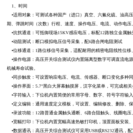
1、时间
•适用对象：可测试各种国产（进口）真空、六氟化硫、油高压
期、弹跳时间（次数）行程、速度、操作电压、电流、动作电压
•抗扰通道：可抵御现场15KV感应电压，标配12路独立金属
•动阻测试：断口模拟电压信号采集，配6路合闸电阻测试
•位移通道：1路位移信号采集，适配耐用的精密电阻线性位移
•操作电源：高压开关综合测试仪内置隔离型数字可调直流电源
机械寿命试验。
•同步触发：可设置响应电压、电流、传感器、断口变化多种同
•操作界面：5.7″黑白大屏幕触摸屏，汉字化菜单，可完成相
•字符输入：下位机内置简便的常用字母、数字、符号字符输入键
•定义编辑：通用速度定义模板，可设置、编辑修改、删除、保
•录波功能：12路普通金属触头通断、6路合阻触头、线圈电压
•宽幅打印：下位机内置宽幅高速热敏打印机，顶置面板安装、
•数据通讯：高压开关综合测试仪可采用USB或RS232通讯，