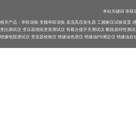
本站关键词
串联
相关产品：
串联谐振
变频串联谐振
直流高压发生器
工频耐压试验装置
变比测试仪
变压器绕组变形测试仪
有载分接开关测试仪
断路器特性测试
绝缘电阻测试仪
变送器校验仪
绝缘油色谱仪
绝缘油PH测定仪
绝缘油自