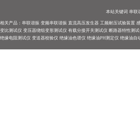
本站关键词
串联
相关产品：
串联谐振
变频串联谐振
直流高压发生器
工频耐压试验装置
变比测试仪
变压器绕组变形测试仪
有载分接开关测试仪
断路器特性测试
绝缘电阻测试仪
变送器校验仪
绝缘油色谱仪
绝缘油PH测定仪
绝缘油自