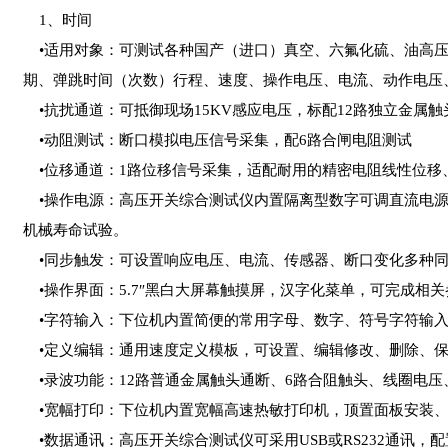
1、时间
•适用对象：可测试各种国产（进口）真空、六氟化硫、油高压
期、弹跳时间（次数）行程、速度、操作电压、电流、动作电压
•抗扰通道：可抵御现场15KV感应电压，标配12路独立金属
•动阻测试：断口模拟电压信号采集，配6路合闸电阻测试
•位移通道：1路位移信号采集，适配耐用的精密电阻线性位移
•操作电源：高压开关综合测试仪内置隔离型数字可调直流电源
机械寿命试验。
•同步触发：可设置响应电压、电流、传感器、断口变化多种同
•操作界面：5.7″黑白大屏幕触摸屏，汉字化菜单，可完成相
•字符输入：下位机内置简便的常用字母、数字、符号字符输入键
•定义编辑：通用速度定义模板，可设置、编辑修改、删除、保
•录波功能：12路普通金属触头通断、6路合阻触头、线圈电压
•宽幅打印：下位机内置宽幅高速热敏打印机，顶置面板安装、
•数据通讯：高压开关综合测试仪可采用USB或RS232通讯，