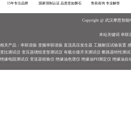
15年专注品牌
国家强制认证 品质坚如磐石
售前咨询 专业解答
Copyright @ 武汉摩
本站关键词
串联
相关产品：
串联谐振
变频串联谐振
直流高压发生器
工频耐压试验装置
变比测试仪
变压器绕组变形测试仪
有载分接开关测试仪
断路器特性测试
绝缘电阻测试仪
变送器校验仪
绝缘油色谱仪
绝缘油PH测定仪
绝缘油自