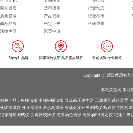
企业文化
专题指南
企业公告
荣誉资质
选型指南
行业动态
质量管理
产品视频
行业标准
商标品牌
检定证书
科研成果
法律声明
彩页申请
15年专注品牌
国家强制认证 品质坚如磐石
售前咨询 专业解答
Copyright @ 武汉摩
本站关键词
串联
相关产品：
串联谐振
变频串联谐振
直流高压发生器
工频耐压试验装置
变比测试仪
变压器绕组变形测试仪
有载分接开关测试仪
断路器特性测试
绝缘电阻测试仪
变送器校验仪
绝缘油色谱仪
绝缘油PH测定仪
绝缘油自