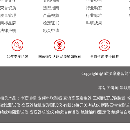
企业文化
专题指南
企业公告
荣誉资质
选型指南
行业动态
质量管理
产品视频
行业标准
商标品牌
检定证书
科研成果
法律声明
彩页申请
15年专注品牌
国家强制认证 品质坚如磐石
售前咨询 专业解答
Copyright @ 武汉摩
本站关键词
串联
相关产品：
串联谐振
变频串联谐振
直流高压发生器
工频耐压试验装置
变比测试仪
变压器绕组变形测试仪
有载分接开关测试仪
断路器特性测试
绝缘电阻测试仪
变送器校验仪
绝缘油色谱仪
绝缘油PH测定仪
绝缘油自