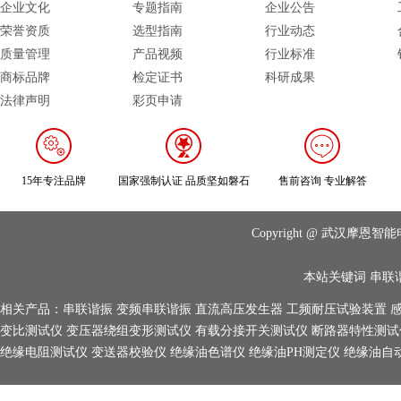
企业文化
专题指南
企业公告
荣誉资质
选型指南
行业动态
质量管理
产品视频
行业标准
商标品牌
检定证书
科研成果
法律声明
彩页申请
15年专注品牌
国家强制认证 品质坚如磐石
售前咨询 专业解答
Copyright @ 武汉摩
本站关键词
串联
相关产品：
串联谐振
变频串联谐振
直流高压发生器
工频耐压试验装置
变比测试仪
变压器绕组变形测试仪
有载分接开关测试仪
断路器特性测试
绝缘电阻测试仪
变送器校验仪
绝缘油色谱仪
绝缘油PH测定仪
绝缘油自