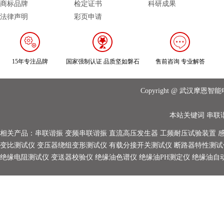
商标品牌
检定证书
科研成果
法律声明
彩页申请
15年专注品牌
国家强制认证 品质坚如磐石
售前咨询 专业解答
Copyright @ 武汉摩
本站关键词
串联
相关产品：
串联谐振
变频串联谐振
直流高压发生器
工频耐压试验装置
变比测试仪
变压器绕组变形测试仪
有载分接开关测试仪
断路器特性测试
绝缘电阻测试仪
变送器校验仪
绝缘油色谱仪
绝缘油PH测定仪
绝缘油自