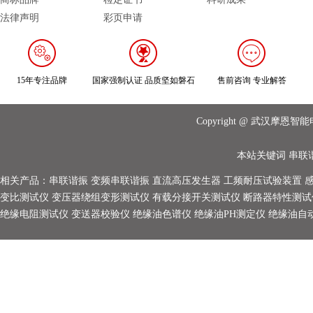
法律声明
彩页申请
15年专注品牌
国家强制认证 品质坚如磐石
售前咨询 专业解答
Copyright @ 武汉摩
本站关键词
串联
相关产品：
串联谐振
变频串联谐振
直流高压发生器
工频耐压试验装置
变比测试仪
变压器绕组变形测试仪
有载分接开关测试仪
断路器特性测试
绝缘电阻测试仪
变送器校验仪
绝缘油色谱仪
绝缘油PH测定仪
绝缘油自