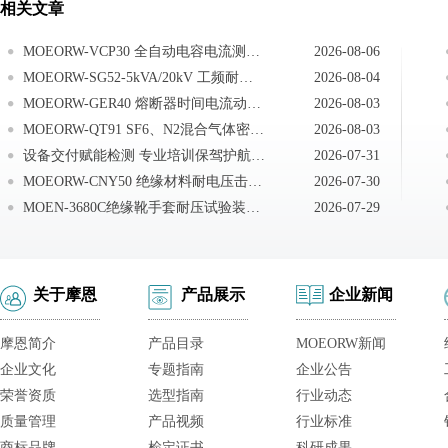
相关文章
MOEORW-VCP30 全自动电容电流测试仪试验前准备
2026-08-06
MOEORW-SG52-5kVA/20kV 工频耐压试验成套装置控制箱使用方法
2026-08-04
MOEORW-GER40 熔断器时间电流动作特性试验测试系统拆箱与安装
2026-08-03
MOEORW-QT91 SF6、N2混合气体密度继电器校验仪试验之前安全注意事项
2026-08-03
设备交付赋能检测 专业培训保驾护航｜武汉摩恩赴无锡完成无局放工频耐压试验装置交付培训
2026-07-31
MOEORW-CNY50 绝缘材料耐电压击穿试验仪日常保养
2026-07-30
MOEN-3680C绝缘靴手套耐压试验装置注意事项
2026-07-29
关于摩恩
产品展示
企业新闻
摩恩简介
产品目录
MOEORW新闻
企业文化
专题指南
企业公告
荣誉资质
选型指南
行业动态
质量管理
产品视频
行业标准
商标品牌
检定证书
科研成果