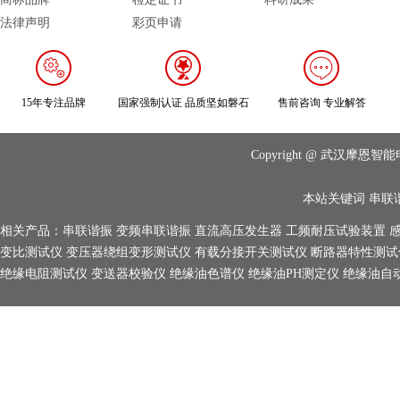
法律声明
彩页申请
15年专注品牌
国家强制认证 品质坚如磐石
售前咨询 专业解答
Copyright @ 武汉摩
本站关键词
串联
相关产品：
串联谐振
变频串联谐振
直流高压发生器
工频耐压试验装置
变比测试仪
变压器绕组变形测试仪
有载分接开关测试仪
断路器特性测试
绝缘电阻测试仪
变送器校验仪
绝缘油色谱仪
绝缘油PH测定仪
绝缘油自