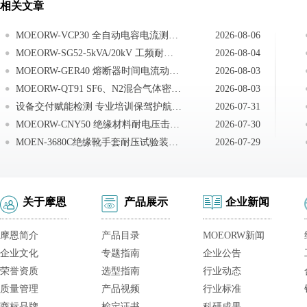
相关文章
MOEORW-VCP30 全自动电容电流测试仪试验前准备
2026-08-06
MOEORW-SG52-5kVA/20kV 工频耐压试验成套装置控制箱使用方法
2026-08-04
MOEORW-GER40 熔断器时间电流动作特性试验测试系统拆箱与安装
2026-08-03
MOEORW-QT91 SF6、N2混合气体密度继电器校验仪试验之前安全注意事项
2026-08-03
设备交付赋能检测 专业培训保驾护航｜武汉摩恩赴无锡完成无局放工频耐压试验装置交付培训
2026-07-31
MOEORW-CNY50 绝缘材料耐电压击穿试验仪日常保养
2026-07-30
MOEN-3680C绝缘靴手套耐压试验装置注意事项
2026-07-29
关于摩恩
产品展示
企业新闻
摩恩简介
产品目录
MOEORW新闻
企业文化
专题指南
企业公告
荣誉资质
选型指南
行业动态
质量管理
产品视频
行业标准
商标品牌
检定证书
科研成果