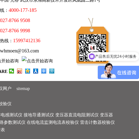
中国·光谷 武汉市东湖高新技术开发区凤凰园二路1号
4000-177-185
线：
027-8766 9508
027-8766 9998
15997412136
务热线：
whmoen@163.com
产品售后无忧24小时服务
ARE
汉网户
sitemap
校验仪
容电感测试仪
接地导通测试仪
变压器直流电阻测试仪
变压器
路参数测试仪
在线电流监测电流表校验仪
雷击计数器校验仪
安表