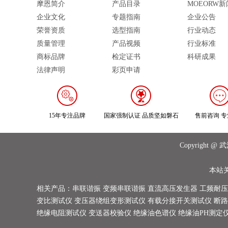
摩恩简介
产品目录
MOEORW新
企业文化
专题指南
企业公告
荣誉资质
选型指南
行业动态
质量管理
产品视频
行业标准
商标品牌
检定证书
科研成果
法律声明
彩页申请
15年专注品牌
国家强制认证 品质坚如磐石
售前咨询 
Copyrigh
本站
相关产品：
串联谐振
变频串联谐振
直流高压发生器
工频耐压
变比测试仪
变压器绕组变形测试仪
有载分接开关测试仪
断路
绝缘电阻测试仪
变送器校验仪
绝缘油色谱仪
绝缘油PH测定