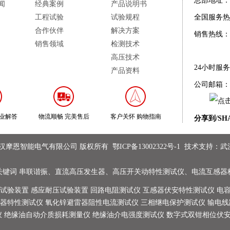
总部地址：
闻
经典案例
产品说明书
工程试验
试验规程
全国服务热
合作伙伴
解决方案
销售热线：
销售领域
检测技术
高压技术
24小时服
产品资料
公司邮箱：
专业解答
物流顺畅 完美售后
客户关怀 购物指南
分享到/SH
t @ 武汉摩恩智能电气有限公司 版权所有
鄂ICP备13002322号-1
技术支持：
武
关键词
串联谐振
、
直流高压发生器
、
高压开关动特性测试仪
、
电流互感器
试验装置
感应耐压试验装置
回路电阻测试仪
互感器伏安特性测试仪
电
器特性测试仪
氧化锌避雷器阻性电流测试仪
三相继电保护测试仪
输电线
仪
绝缘油自动介质损耗测量仪
绝缘油介电强度测试仪
数字式双钳相位伏