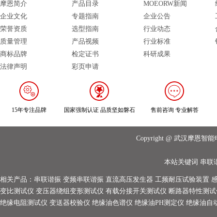
摩恩简介
产品目录
MOEORW新闻
企业文化
专题指南
企业公告
荣誉资质
选型指南
行业动态
质量管理
产品视频
行业标准
商标品牌
检定证书
科研成果
法律声明
彩页申请
15年专注品牌
国家强制认证 品质坚如磐石
售前咨询 专业解答
Copyright @ 武汉摩
本站关键词
串联
相关产品：
串联谐振
变频串联谐振
直流高压发生器
工频耐压试验装置
变比测试仪
变压器绕组变形测试仪
有载分接开关测试仪
断路器特性测试
绝缘电阻测试仪
变送器校验仪
绝缘油色谱仪
绝缘油PH测定仪
绝缘油自