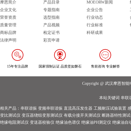
摩恩简介
产品目录
MOEORW新闻
企业文化
专题指南
企业公告
荣誉资质
选型指南
行业动态
质量管理
产品视频
行业标准
商标品牌
检定证书
科研成果
法律声明
彩页申请
15年专注品牌
国家强制认证 品质坚如磐石
售前咨询 专业解答
Copyright @ 武汉摩
本站关键词
串联
相关产品：
串联谐振
变频串联谐振
直流高压发生器
工频耐压试验装置
变比测试仪
变压器绕组变形测试仪
有载分接开关测试仪
断路器特性测试
绝缘电阻测试仪
变送器校验仪
绝缘油色谱仪
绝缘油PH测定仪
绝缘油自