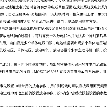
流系统母线直接连接被测试的电池组时，可以通过该功能把被测电池组
在蓄电池组放电试验时交流突然停电或其他原因造成的系统失电的风
断现象，自动连接所有电池组瞬间（无切换时间）投入供电工作，更大
可以直接采用被测电池组的直流电压进行供电，现场使用非常方便。
965 能自动识别无线单体电压监测模块采集线是脱落而非单体电压门
报废放电试验的过程中，可能需要一次放电找出并淘汰多个特别落后
-则允许用户自由设定多个单体电压门限，电池组需要出现多个单体电压
、总线电压、单体电压、放电时间、放电容量等多种主动停机门限，
蓄电池组，按不同小时率放电时，放出的容量值和采用的放电电流跟标
放电电流的设置，MOEORW-3965 直接内置电池放电系数表
 允许用户事先设置10组常用的放电参数，用户到现场时可以直接调用而
许用户在放电过程中修改之前的设置放电参数，按“确定”键后按照新设置