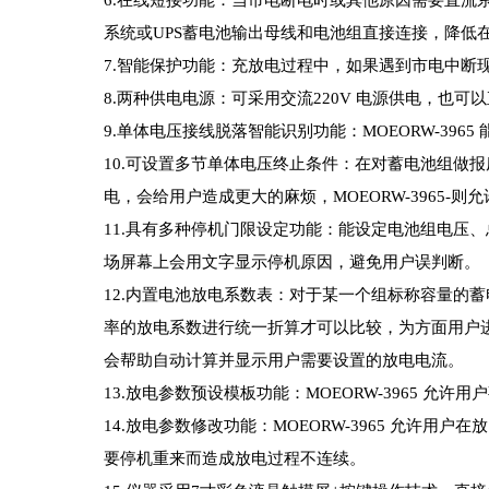
6.在线短接功能：当市电断电时或其他原因需要直
系统或UPS蓄电池输出母线和电池组直接连接，降低
7.智能保护功能：充放电过程中，如果遇到市电中
8.两种供电电源：可采用交流220V 电源供电，也
9.单体电压接线脱落智能识别功能：MOEORW-3
10.可设置多节单体电压终止条件：在对蓄电池组做
电，会给用户造成更大的麻烦，MOEORW-3965
11.具有多种停机门限设定功能：能设定电池组电压
场屏幕上会用文字显示停机原因，避免用户误判断。
12.内置电池放电系数表：对于某一个组标称容量的
率的放电系数进行统一折算才可以比较，为方面用户进行
会帮助自动计算并显示用户需要设置的放电电流。
13.放电参数预设模板功能：MOEORW-3965
14.放电参数修改功能：MOEORW-3965 允
要停机重来而造成放电过程不连续。