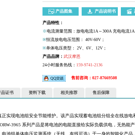
产品图集
产品说明书
产品特性：
※
电流测量范围：放电电流1A～300A 充电电流1A～
※
恒流放电电压范围： 40V-60V；
※
单体电压类型： 2V、6V、12V；
产品品牌：
武汉摩恩
24小时服务热线：
159-9741-2136
售前咨询：027-87669508
产品证书
资料下载
相关推荐
售后保障
产品真正实现电池组安全节能维护。该产品实现蓄电池组分组全在线放
ORW-3965 系列产品是将电池的电能直接给实际负载供电，无热
统、电池组单体电压监测系统（无线、有线可选）于一身的智能化产品