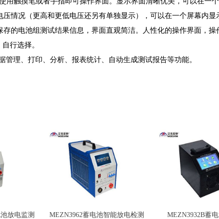
直接使用触摸笔或者手指即可操作界面。显示界面清晰优美，可以在一
电压情况（更高和更低电压还另有单独显示），可以在一个屏幕内显
保存的电池组测试结果信息，界面直观简洁。人性化的操作界面，操
，自行选择。
数据管理、打印、分析、报表统计、自动生成测试报告等功能。
蓄电池放电监测
MEZN3962蓄电池智能放电检测
MEZN3932B