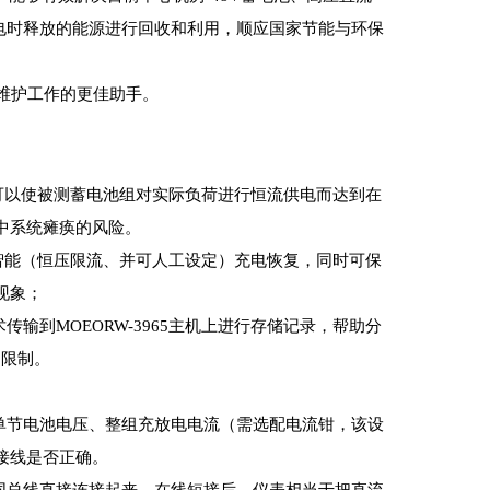
电时释放的能源进行回收和利用，顺应国家节能与环保
维护工作的更佳助手。
，可以使被测蓄电池组对实际负荷进行恒流供电而达到在
中系统瘫痪的风险。
行智能（恒压限流、并可人工设定）充电恢复，同时可保
现象；
到MOEORW-3965主机上进行存储记录，帮助分
受限制。
单节电池电压、整组充放电电流（需选配电流钳，该设
接线是否正确。