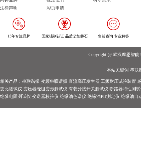
法律声明
彩页申请
15年专注品牌
国家强制认证 品质坚如磐石
售前咨询 专业解答
Copyright @ 武汉摩
本站关键词
串联
相关产品：
串联谐振
变频串联谐振
直流高压发生器
工频耐压试验装置
变比测试仪
变压器绕组变形测试仪
有载分接开关测试仪
断路器特性测试
绝缘电阻测试仪
变送器校验仪
绝缘油色谱仪
绝缘油PH测定仪
绝缘油自