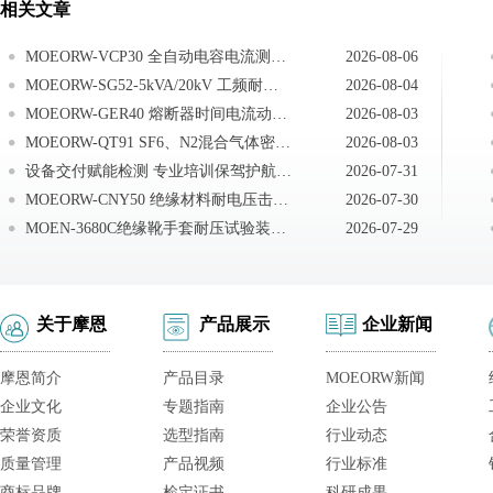
相关文章
MOEORW-VCP30 全自动电容电流测试仪试验前准备
2026-08-06
MOEORW-SG52-5kVA/20kV 工频耐压试验成套装置控制箱使用方法
2026-08-04
MOEORW-GER40 熔断器时间电流动作特性试验测试系统拆箱与安装
2026-08-03
MOEORW-QT91 SF6、N2混合气体密度继电器校验仪试验之前安全注意事项
2026-08-03
设备交付赋能检测 专业培训保驾护航｜武汉摩恩赴无锡完成无局放工频耐压试验装置交付培训
2026-07-31
MOEORW-CNY50 绝缘材料耐电压击穿试验仪日常保养
2026-07-30
MOEN-3680C绝缘靴手套耐压试验装置注意事项
2026-07-29
关于摩恩
产品展示
企业新闻
摩恩简介
产品目录
MOEORW新闻
企业文化
专题指南
企业公告
荣誉资质
选型指南
行业动态
质量管理
产品视频
行业标准
商标品牌
检定证书
科研成果