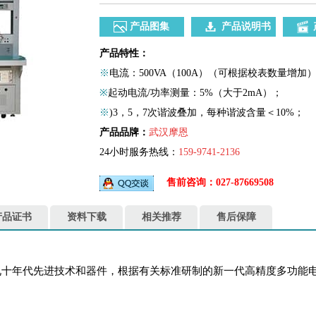
产品图集
产品说明书
产品特性：
※
电流：500VA（100A）（可根据校表数量增加）
※
起动电流/功率测量：5%（大于2mA）；
※
)3，5，7次谐波叠加，每种谐波含量＜10%；
产品品牌：
武汉摩恩
24小时服务热线：
159-9741-2136
售前咨询：027-87669508
产品证书
资料下载
相关推荐
售后保障
际九十年代先进技术和器件，根据有关标准研制的新一代高精度多功能电