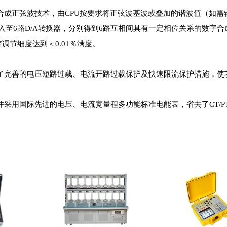
成正弦波技术，由CPU按要求将正弦波基波或叠加的谐波值（如需
入至6路D/A转换器，分别得到6路互相间具有一定相位关系的数字
调节细度达到＜0.01％满度。
完善的电压短路过载、电流开路过载保护及快速限流保护措施，使
采用国际先进的电压、电流宽量程多功能标准电能表，省去了CT/P