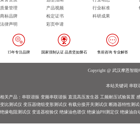
质量管理
产品视频
行业标准
商标品牌
检定证书
科研成果
法律声明
彩页申请
15年专注品牌
国家强制认证 品质坚如磐石
售前咨询 专业解答
Copyright @ 武汉摩
本站关键词
串联
相关产品：
串联谐振
变频串联谐振
直流高压发生器
工频耐压试验装置
变比测试仪
变压器绕组变形测试仪
有载分接开关测试仪
断路器特性测试
绝缘电阻测试仪
变送器校验仪
绝缘油色谱仪
绝缘油PH测定仪
绝缘油自