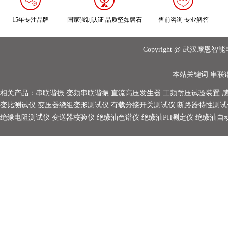
15年专注品牌
国家强制认证 品质坚如磐石
售前咨询 专业解答
Copyright @ 武汉摩
本站关键词
串联
相关产品：
串联谐振
变频串联谐振
直流高压发生器
工频耐压试验装置
变比测试仪
变压器绕组变形测试仪
有载分接开关测试仪
断路器特性测试
绝缘电阻测试仪
变送器校验仪
绝缘油色谱仪
绝缘油PH测定仪
绝缘油自