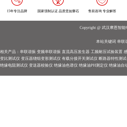
15年专注品牌
国家强制认证 品质坚如磐石
售前咨询 专业解答
Copyright @ 武汉摩
本站关键词
串联
相关产品：
串联谐振
变频串联谐振
直流高压发生器
工频耐压试验装置
变比测试仪
变压器绕组变形测试仪
有载分接开关测试仪
断路器特性测试
绝缘电阻测试仪
变送器校验仪
绝缘油色谱仪
绝缘油PH测定仪
绝缘油自