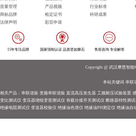
质量管理
产品视频
行业标准
商标品牌
检定证书
科研成果
法律声明
彩页申请
15年专注品牌
国家强制认证 品质坚如磐石
售前咨询 专业解答
Copyright @ 武汉摩
本站关键词
串联
相关产品：
串联谐振
变频串联谐振
直流高压发生器
工频耐压试验装置
变比测试仪
变压器绕组变形测试仪
有载分接开关测试仪
断路器特性测试
绝缘电阻测试仪
变送器校验仪
绝缘油色谱仪
绝缘油PH测定仪
绝缘油自