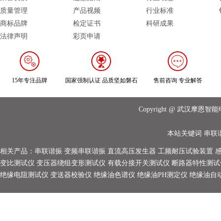
质量管理
产品视频
行业标准
商标品牌
检定证书
科研成果
法律声明
彩页申请
15年专注品牌
国家强制认证 品质坚如磐石
售前咨询 专业解答
Copyright @ 武汉摩
本站关键词
串联
相关产品：
串联谐振
变频串联谐振
直流高压发生器
工频耐压试验装置
变比测试仪
变压器绕组变形测试仪
有载分接开关测试仪
断路器特性测试
绝缘电阻测试仪
变送器校验仪
绝缘油色谱仪
绝缘油PH测定仪
绝缘油自