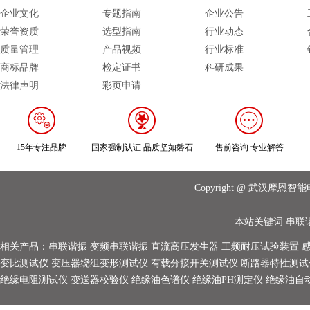
企业文化
专题指南
企业公告
荣誉资质
选型指南
行业动态
质量管理
产品视频
行业标准
商标品牌
检定证书
科研成果
法律声明
彩页申请
15年专注品牌
国家强制认证 品质坚如磐石
售前咨询 专业解答
Copyright @ 武汉摩
本站关键词
串联
相关产品：
串联谐振
变频串联谐振
直流高压发生器
工频耐压试验装置
变比测试仪
变压器绕组变形测试仪
有载分接开关测试仪
断路器特性测试
绝缘电阻测试仪
变送器校验仪
绝缘油色谱仪
绝缘油PH测定仪
绝缘油自